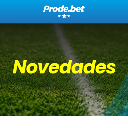
Novedades